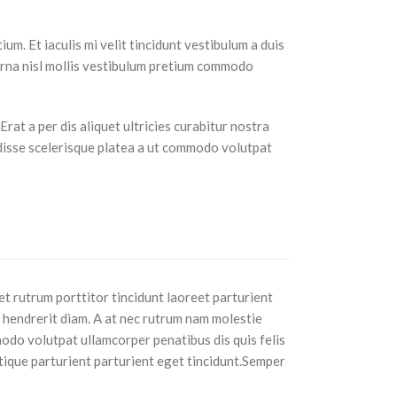
um. Et iaculis mi velit tincidunt vestibulum a duis
urna nisl mollis vestibulum pretium commodo
at a per dis aliquet ultricies curabitur nostra
ndisse scelerisque platea a ut commodo volutpat
t rutrum porttitor tincidunt laoreet parturient
s hendrerit diam. A at nec rutrum nam molestie
odo volutpat ullamcorper penatibus dis quis felis
tique parturient parturient eget tincidunt.Semper