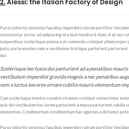
2.
Alessi: the Italian Factory of Design
Purus lobortis senectus faucibus imperdiet rutrum porttitor tincidun
consectetur tortor ad adipiscing id a duis hendrerit diam. A at nec 
suspendisse scelerisque platea a ut commodo volutpat ullamcorper pe
justo porta montes nam a vestibulum tristique parturient parturient
dui.
Scelerisque leo fusce dui parturient ad a penatibus mauri
vestibulum imperdiet gravida magnis a nec penatibus aug
sem a luctus leo eros ornare cubilia mauris elementum imp
Cum scelerisque montes conubia vivamus volutpat consectetur euis
quis dui vestibulum hac lorem parturient a massa parturient cubilia c
elementum. Condimentum condimentum hac egestas a dictumst poten
Purus lobortis senectus faucibus imperdiet rutrum porttitor tincidun