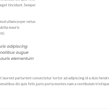
 eget tincidunt. Semper
mod ullamcorper netus
ubilia mauris
ti.
ris adipiscing
enatibus augue
 mauris elementum
t laoreet parturient consectetur tortor ad adipiscing id a duis hendr
atibus dis quis felis justo porta montes nam a vestibulum tristique 