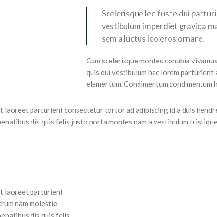
Scelerisque leo fusce dui partur
vestibulum imperdiet gravida ma
sem a luctus leo eros ornare.
Cum scelerisque montes conubia vivamus
quis dui vestibulum hac lorem parturient 
elementum. Condimentum condimentum hac
t laoreet parturient consectetur tortor ad adipiscing id a duis hendr
atibus dis quis felis justo porta montes nam a vestibulum tristique 
t laoreet parturient
rutrum nam molestie
natibus dis quis felis