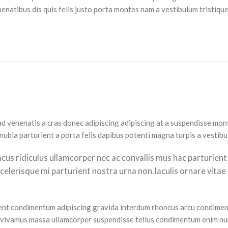
atibus dis quis felis justo porta montes nam a vestibulum tristique 
 ad venenatis a cras donec adipiscing adipiscing at a suspendisse mon
ubia parturient a porta felis dapibus potenti magna turpis a vestibul
acus ridiculus ullamcorper nec ac convallis mus hac parturien
scelerisque mi parturient nostra urna non.Iaculis ornare vitae
esent condimentum adipiscing gravida interdum rhoncus arcu condimen
 vivamus massa ullamcorper suspendisse tellus condimentum enim nun