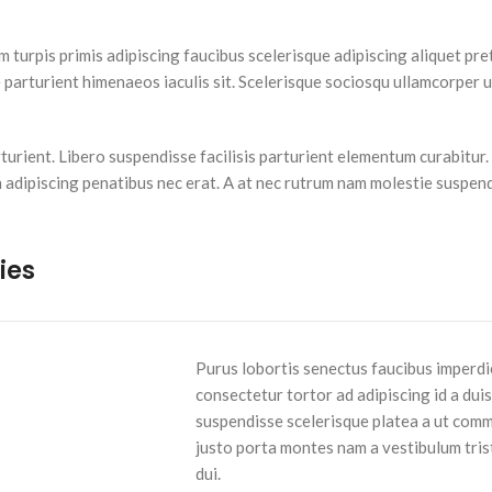
 turpis primis adipiscing faucibus scelerisque adipiscing aliquet preti
parturient himenaeos iaculis sit. Scelerisque sociosqu ullamcorper 
ient. Libero suspendisse facilisis parturient elementum curabitur. Er
n adipiscing penatibus nec erat. A at nec rutrum nam molestie suspe
ies
Purus lobortis senectus faucibus imperdie
consectetur tortor ad adipiscing id a dui
suspendisse scelerisque platea a ut comm
justo porta montes nam a vestibulum tris
dui.