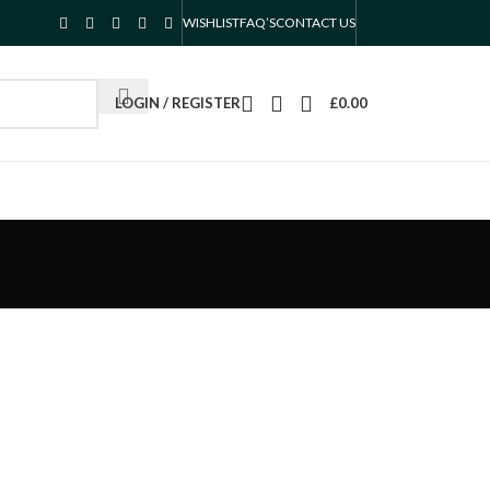
WISHLIST
FAQ’S
CONTACT US
LOGIN / REGISTER
£
0.00