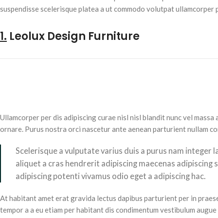
suspendisse scelerisque platea a ut commodo volutpat ullamcorper pen
1.
Leolux Design Furniture
Ullamcorper per dis adipiscing curae nisl nisl blandit nunc vel massa
ornare. Purus nostra orci nascetur ante aenean parturient nullam con
Scelerisque a vulputate varius duis a purus nam integer l
aliquet a cras hendrerit adipiscing maecenas adipiscing 
adipiscing potenti vivamus odio eget a adipiscing hac.
At habitant amet erat gravida lectus dapibus parturient per in pra
tempor a a eu etiam per habitant dis condimentum vestibulum augue