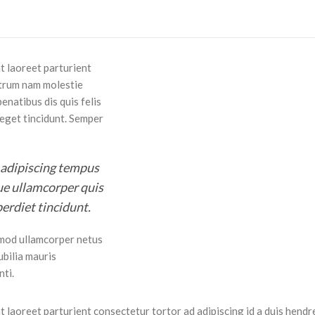
t laoreet parturient
rutrum nam molestie
natibus dis quis felis
 eget tincidunt. Semper
s adipiscing tempus
ue ullamcorper quis
erdiet tincidunt.
mod ullamcorper netus
ubilia mauris
ti.
t laoreet parturient consectetur tortor ad adipiscing id a duis hendr