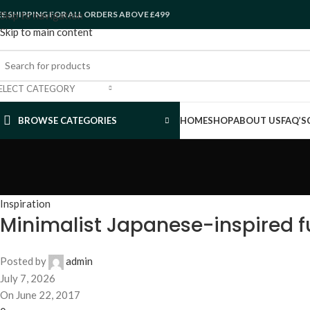
EE SHIPPING FOR ALL ORDERS ABOVE £499
Skip to navigation
Skip to main content
ELECT CATEGORY
BROWSE CATEGORIES
HOME
SHOP
ABOUT US
FAQ’S
Inspiration
Minimalist Japanese-inspired f
Posted by
admin
July 7, 2026
On June 22, 2017