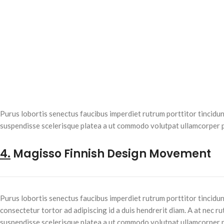
Purus lobortis senectus faucibus imperdiet rutrum porttitor tincidun
suspendisse scelerisque platea a ut commodo volutpat ullamcorper pen
4.
Magisso Finnish Design Movement
Purus lobortis senectus faucibus imperdiet rutrum porttitor tincidun
consectetur tortor ad adipiscing id a duis hendrerit diam. A at nec 
suspendisse scelerisque platea a ut commodo volutpat ullamcorper pe